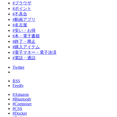
#ブラウザ
#ポイント
#不具合
#動画アプリ
#名古屋
#安い・お得
#本・電子書籍
#終了・廃止
#購入アイテム
#電子マネー・電子決済
#電話・通話
Twitter
RSS
Feedly
#Amazon
#Bluetooth
#Composer
#CSS
#Docker