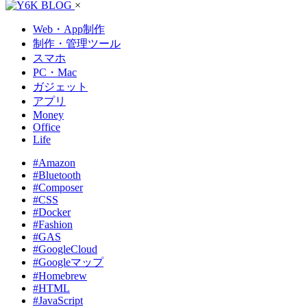
×
Web・App制作
制作・管理ツール
スマホ
PC・Mac
ガジェット
アプリ
Money
Office
Life
#Amazon
#Bluetooth
#Composer
#CSS
#Docker
#Fashion
#GAS
#GoogleCloud
#Googleマップ
#Homebrew
#HTML
#JavaScript