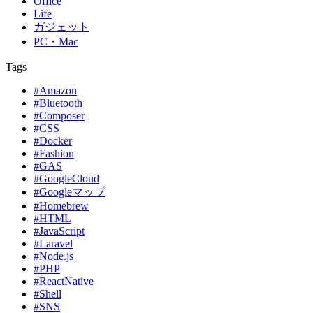
Office
Life
ガジェット
PC・Mac
Tags
#Amazon
#Bluetooth
#Composer
#CSS
#Docker
#Fashion
#GAS
#GoogleCloud
#Googleマップ
#Homebrew
#HTML
#JavaScript
#Laravel
#Node.js
#PHP
#ReactNative
#Shell
#SNS