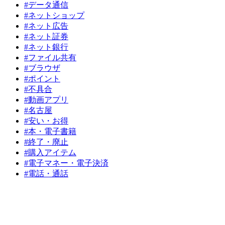
#データ通信
#ネットショップ
#ネット広告
#ネット証券
#ネット銀行
#ファイル共有
#ブラウザ
#ポイント
#不具合
#動画アプリ
#名古屋
#安い・お得
#本・電子書籍
#終了・廃止
#購入アイテム
#電子マネー・電子決済
#電話・通話