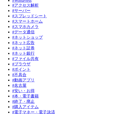
#WordPress
#アクセス解析
#サーバー
#スプレッドシート
#スマートホーム
#スマホカメラ
#データ通信
#ネットショップ
#ネット広告
#ネット証券
#ネット銀行
#ファイル共有
#ブラウザ
#ポイント
#不具合
#動画アプリ
#名古屋
#安い・お得
#本・電子書籍
#終了・廃止
#購入アイテム
#電子マネー・電子決済