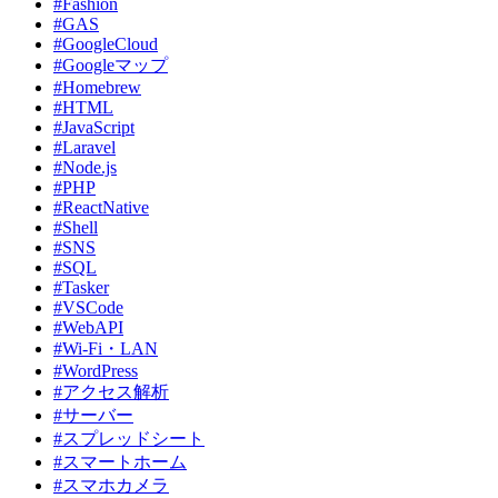
#Fashion
#GAS
#GoogleCloud
#Googleマップ
#Homebrew
#HTML
#JavaScript
#Laravel
#Node.js
#PHP
#ReactNative
#Shell
#SNS
#SQL
#Tasker
#VSCode
#WebAPI
#Wi-Fi・LAN
#WordPress
#アクセス解析
#サーバー
#スプレッドシート
#スマートホーム
#スマホカメラ