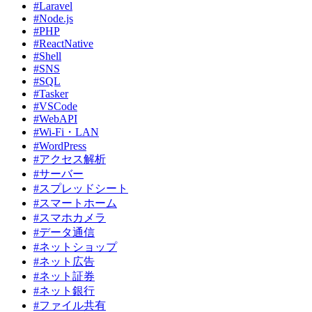
#Laravel
#Node.js
#PHP
#ReactNative
#Shell
#SNS
#SQL
#Tasker
#VSCode
#WebAPI
#Wi-Fi・LAN
#WordPress
#アクセス解析
#サーバー
#スプレッドシート
#スマートホーム
#スマホカメラ
#データ通信
#ネットショップ
#ネット広告
#ネット証券
#ネット銀行
#ファイル共有