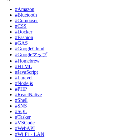
#Amazon
#Bluetooth
#Composer
#CSS
#Docker
#Fashion
#GAS
#GoogleCloud
#Googleマップ
#Homebrew
#HTML
#JavaScript
#Laravel
#Node.js
#PHP
#ReactNative
#Shell
#SNS
#SQL
#Tasker
#VSCode
#WebAPI
#Wi-Fi・LAN