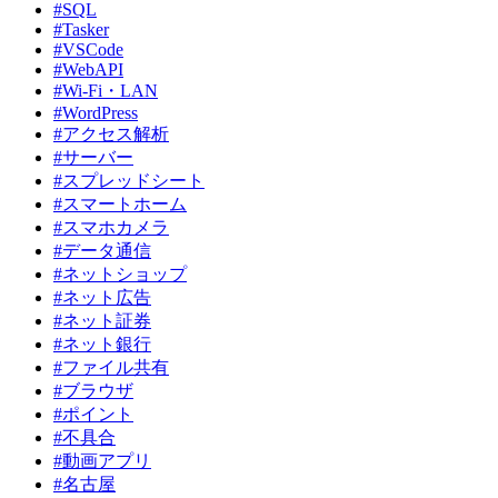
#SQL
#Tasker
#VSCode
#WebAPI
#Wi-Fi・LAN
#WordPress
#アクセス解析
#サーバー
#スプレッドシート
#スマートホーム
#スマホカメラ
#データ通信
#ネットショップ
#ネット広告
#ネット証券
#ネット銀行
#ファイル共有
#ブラウザ
#ポイント
#不具合
#動画アプリ
#名古屋