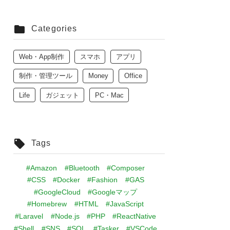
Categories
Web・App制作
スマホ
アプリ
制作・管理ツール
Money
Office
Life
ガジェット
PC・Mac
Tags
#Amazon
#Bluetooth
#Composer
#CSS
#Docker
#Fashion
#GAS
#GoogleCloud
#Googleマップ
#Homebrew
#HTML
#JavaScript
#Laravel
#Node.js
#PHP
#ReactNative
#Shell
#SNS
#SQL
#Tasker
#VSCode