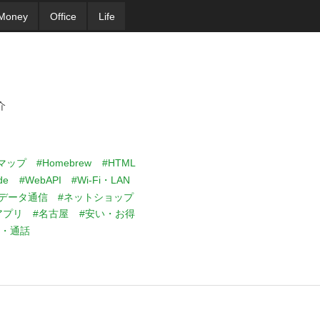
Money
Office
Life
介
eマップ
#Homebrew
#HTML
de
#WebAPI
#Wi-Fi・LAN
#データ通信
#ネットショップ
アプリ
#名古屋
#安い・お得
話・通話