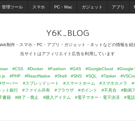
・管理ツール
スマホ
PC・Mac
ガジェット
アプリ
Web制作・スマホ・PC・アプリ・ガジェット・ネットなどの情報を紹
当サイトはアフィリエイト広告を利用しています
oser
#CSS
#Docker
#Fashion
#GAS
#GoogleCloud
#Googl
.js
#PHP
#ReactNative
#Shell
#SNS
#SQL
#Tasker
#VSCo
#サーバー
#スプレッドシート
#スマートホーム
#スマホカメラ
ネット銀行
#ファイル共有
#ブラウザ
#ポイント
#不具合
#動画
子書籍
#終了・廃止
#購入アイテム
#電子マネー・電子決済
#電